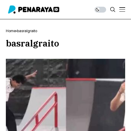
Home
basralgraito
basralgraito