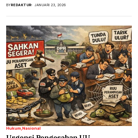
BY
REDAKTUR
JANUARI 23, 2026
Hukum
Nasional
Urgensi Pengesahan UU