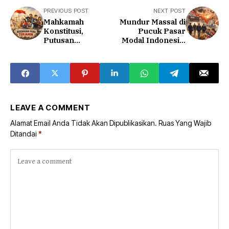
PREVIOUS POST
NEXT POST
Mahkamah
Mundur Massal di
Konstitusi,
Pucuk Pasar
Putusan
Modal Indonesia,
Bersejarah Soal
Drama Apa Ini?
Pasal 8 UU Pers
dan Masa Depan
Kebebasan Pers
LEAVE A COMMENT
Alamat Email Anda Tidak Akan Dipublikasikan.
Ruas Yang Wajib
Ditandai
*