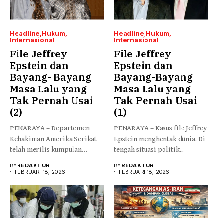
Headline
Hukum
Headline
Hukum
Internasional
Internasional
File Jeffrey
File Jeffrey
Epstein dan
Epstein dan
Bayang- Bayang
Bayang-Bayang
Masa Lalu yang
Masa Lalu yang
Tak Pernah Usai
Tak Pernah Usai
(2)
(1)
PENARAYA – Departemen
PENARAYA – Kasus file Jeffrey
Kehakiman Amerika Serikat
Epstein menghentak dunia. Di
telah merilis kumpulan
tengah situasi politik...
dokumen gelombang
BY
REDAKTUR
BY
REDAKTUR
pertama...
FEBRUARI 18, 2026
FEBRUARI 18, 2026