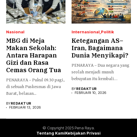
Nasional
Internasional
Politik
MBG di Meja
Ketegangan AS–
Makan Sekolah:
Iran, Bagaimana
Antara Harapan
Dunia Menyikapi?
Gizi dan Rasa
PENARAYA – Dua negara yang
Cemas Orang Tua
seolah menjadi musuh
bebuyutan itu kembali
PENARAYA – Pukul 09.30 pagi,
bersitegang....
di sebuah Puskesmas di Jawa
BY
REDAKTUR
FEBRUARI 10, 2026
Barat, belasan...
BY
REDAKTUR
FEBRUARI 13, 2026
© Copyright 2025 Pena Raya.
Tentang Kami
Kebijakan Privasi