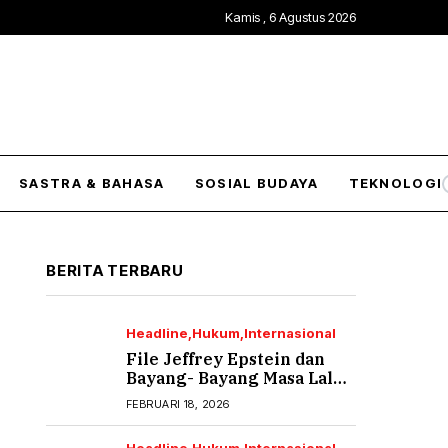
Kamis , 6 Agustus 2026
SASTRA & BAHASA
SOSIAL BUDAYA
TEKNOLOGI
BERITA TERBARU
Headline
Hukum
Internasional
File Jeffrey Epstein dan
Bayang- Bayang Masa Lalu
yang Tak Pernah Usai (2)
FEBRUARI 18, 2026