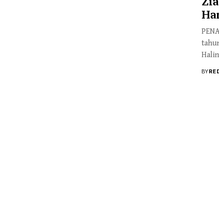
Zi
Har
PENA
tahun
Halin
BY
RE