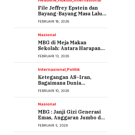
Headline
Hukum
Internasional
File Jeffrey Epstein dan
Bayang-Bayang Masa Lalu
yang Tak Pernah Usai (1)
FEBRUARI 18, 2026
Nasional
MBG di Meja Makan
Sekolah: Antara Harapan
Gizi dan Rasa Cemas Orang
FEBRUARI 13, 2026
Tua
Internasional
Politik
Ketegangan AS–Iran,
Bagaimana Dunia
Menyikapi?
FEBRUARI 10, 2026
Nasional
MBG : Janji Gizi Generasi
Emas, Anggaran Jumbo dan
Ancaman Keracunan
FEBRUARI 5, 2026