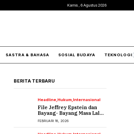
Kamis , 6 Agustus 2026
SASTRA & BAHASA
SOSIAL BUDAYA
TEKNOLOGI
BERITA TERBARU
Headline
Hukum
Internasional
File Jeffrey Epstein dan
Bayang- Bayang Masa Lalu
yang Tak Pernah Usai (2)
FEBRUARI 18, 2026