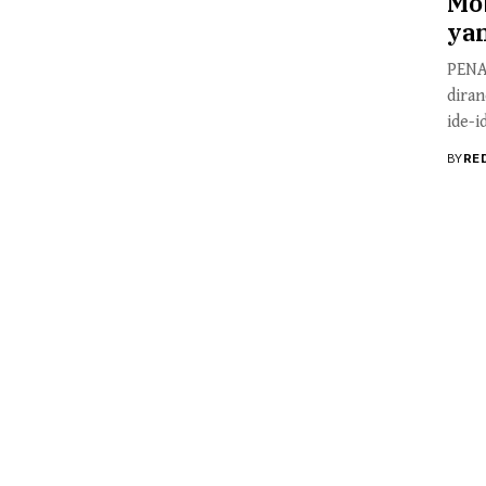
Mob
ya
PENA
dira
ide-i
BY
RE