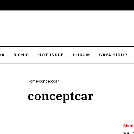
DA
BISNIS
HOT ISSUE
HUKUM
GAYA HIDUP
Home
conceptcar
conceptcar
Bisni