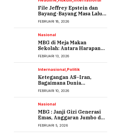
Headline
Hukum
Internasional
File Jeffrey Epstein dan
Bayang-Bayang Masa Lalu
yang Tak Pernah Usai (1)
FEBRUARI 18, 2026
Nasional
MBG di Meja Makan
Sekolah: Antara Harapan
Gizi dan Rasa Cemas Orang
FEBRUARI 13, 2026
Tua
Internasional
Politik
Ketegangan AS–Iran,
Bagaimana Dunia
Menyikapi?
FEBRUARI 10, 2026
Nasional
MBG : Janji Gizi Generasi
Emas, Anggaran Jumbo dan
Ancaman Keracunan
FEBRUARI 5, 2026