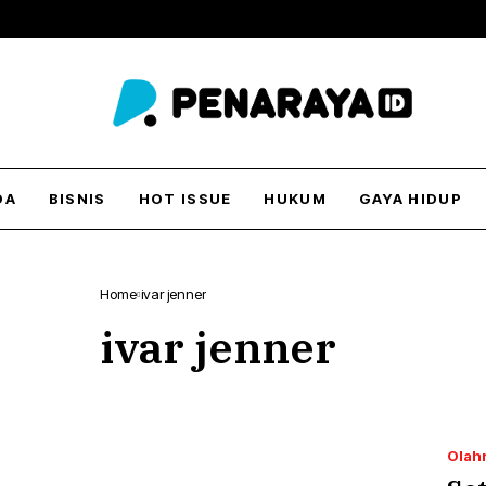
DA
BISNIS
HOT ISSUE
HUKUM
GAYA HIDUP
Home
ivar jenner
ivar jenner
Olah