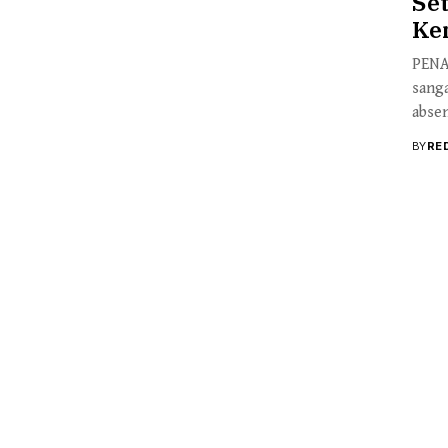
Se
Ke
PENA
sang
absen
BY
RE