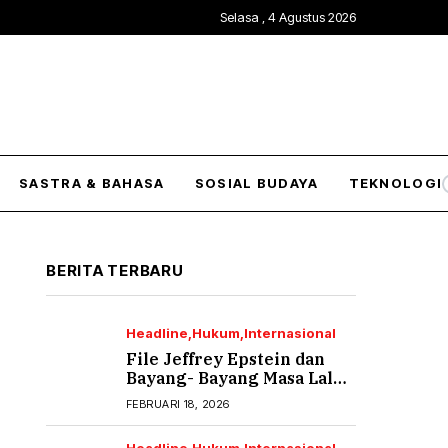
Selasa , 4 Agustus 2026
SASTRA & BAHASA
SOSIAL BUDAYA
TEKNOLOGI
BERITA TERBARU
Headline
Hukum
Internasional
File Jeffrey Epstein dan
Bayang- Bayang Masa Lalu
yang Tak Pernah Usai (2)
FEBRUARI 18, 2026