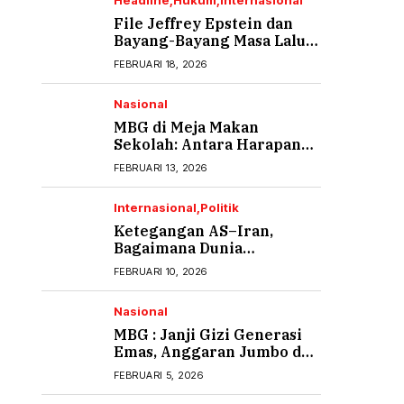
Headline
Hukum
Internasional
File Jeffrey Epstein dan
Bayang-Bayang Masa Lalu
yang Tak Pernah Usai (1)
FEBRUARI 18, 2026
Nasional
MBG di Meja Makan
Sekolah: Antara Harapan
Gizi dan Rasa Cemas Orang
FEBRUARI 13, 2026
Tua
Internasional
Politik
Ketegangan AS–Iran,
Bagaimana Dunia
Menyikapi?
FEBRUARI 10, 2026
Nasional
MBG : Janji Gizi Generasi
Emas, Anggaran Jumbo dan
Ancaman Keracunan
FEBRUARI 5, 2026