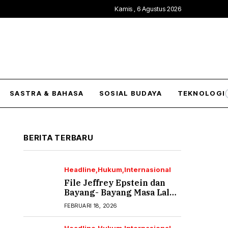
Kamis , 6 Agustus 2026
SASTRA & BAHASA
SOSIAL BUDAYA
TEKNOLOGI
BERITA TERBARU
Headline
Hukum
Internasional
File Jeffrey Epstein dan
Bayang- Bayang Masa Lalu
yang Tak Pernah Usai (2)
FEBRUARI 18, 2026