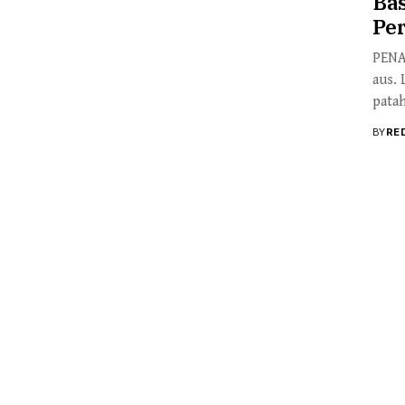
Bas
Pe
PENA
aus. 
patah
BY
RE