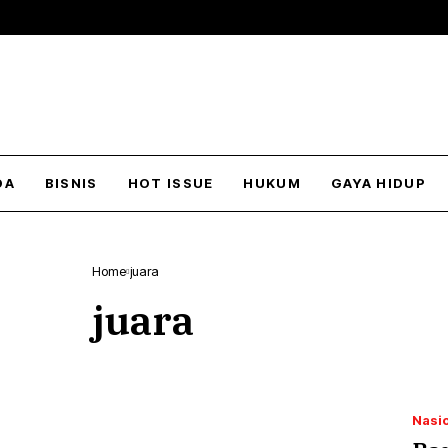
DA
BISNIS
HOT ISSUE
HUKUM
GAYA HIDUP
Home
juara
juara
Nasi