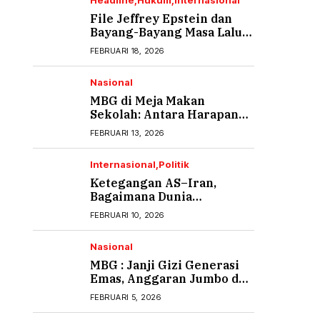
Headline
Hukum
Internasional
File Jeffrey Epstein dan
Bayang-Bayang Masa Lalu
yang Tak Pernah Usai (1)
FEBRUARI 18, 2026
Nasional
MBG di Meja Makan
Sekolah: Antara Harapan
Gizi dan Rasa Cemas Orang
FEBRUARI 13, 2026
Tua
Internasional
Politik
Ketegangan AS–Iran,
Bagaimana Dunia
Menyikapi?
FEBRUARI 10, 2026
Nasional
MBG : Janji Gizi Generasi
Emas, Anggaran Jumbo dan
Ancaman Keracunan
FEBRUARI 5, 2026