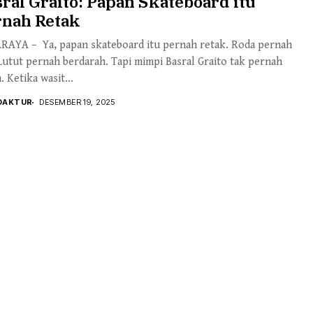
ral Graito: Papan Skateboard itu
rnah Retak
RAYA – Ya, papan skateboard itu pernah retak. Roda pernah
Lutut pernah berdarah. Tapi mimpi Basral Graito tak pernah
. Ketika wasit...
DAKTUR
DESEMBER 19, 2025