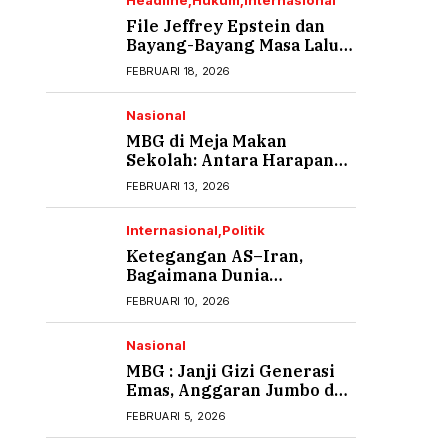
Headline
Hukum
Internasional
File Jeffrey Epstein dan
Bayang-Bayang Masa Lalu
yang Tak Pernah Usai (1)
FEBRUARI 18, 2026
Nasional
MBG di Meja Makan
Sekolah: Antara Harapan
Gizi dan Rasa Cemas Orang
FEBRUARI 13, 2026
Tua
Internasional
Politik
Ketegangan AS–Iran,
Bagaimana Dunia
Menyikapi?
FEBRUARI 10, 2026
Nasional
MBG : Janji Gizi Generasi
Emas, Anggaran Jumbo dan
Ancaman Keracunan
FEBRUARI 5, 2026