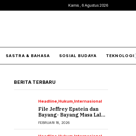
Kamis , 6 Agustus 2026
SASTRA & BAHASA
SOSIAL BUDAYA
TEKNOLOGI
BERITA TERBARU
Headline
Hukum
Internasional
File Jeffrey Epstein dan
Bayang- Bayang Masa Lalu
yang Tak Pernah Usai (2)
FEBRUARI 18, 2026