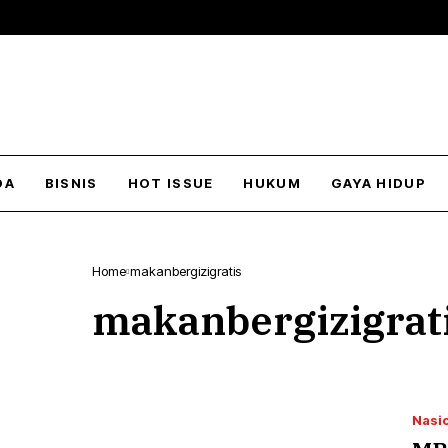
DA
BISNIS
HOT ISSUE
HUKUM
GAYA HIDUP
Home
makanbergizigratis
makanbergizigrat
Nasi