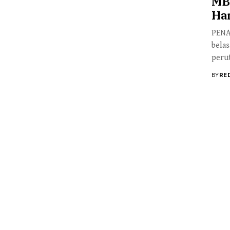
MB
Ha
PENAR
bela
perut
BY
RE