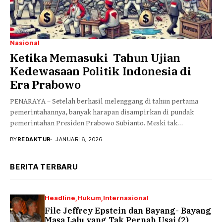
Nasional
Ketika Memasuki Tahun Ujian
Kedewasaan Politik Indonesia di
Era Prabowo
PENARAYA – Setelah berhasil melenggang di tahun pertama
pemerintahannya, banyak harapan disampirkan di pundak
pemerintahan Presiden Prabowo Subianto. Meski tak
menampik adanya dinamika...
BY
REDAKTUR
JANUARI 6, 2026
BERITA TERBARU
Headline
Hukum
Internasional
File Jeffrey Epstein dan Bayang- Bayang
Masa Lalu yang Tak Pernah Usai (2)