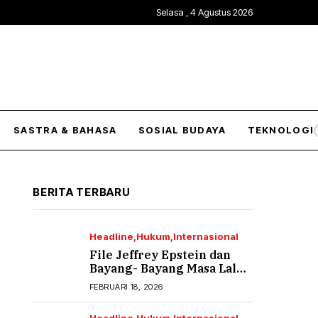
Selasa , 4 Agustus 2026
SASTRA & BAHASA
SOSIAL BUDAYA
TEKNOLOGI
BERITA TERBARU
Headline
Hukum
Internasional
File Jeffrey Epstein dan
Bayang- Bayang Masa Lalu
yang Tak Pernah Usai (2)
FEBRUARI 18, 2026