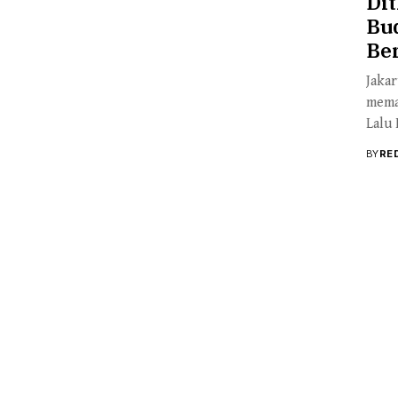
Dit
Bu
Ber
Jakar
memas
Lalu 
BY
RE