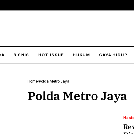
DA
BISNIS
HOT ISSUE
HUKUM
GAYA HIDUP
Home
Polda Metro Jaya
Polda Metro Jaya
Nasi
Rev