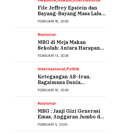
Headline
Hukum
Internasional
File Jeffrey Epstein dan
Bayang-Bayang Masa Lalu
yang Tak Pernah Usai (1)
FEBRUARI 18, 2026
Nasional
MBG di Meja Makan
Sekolah: Antara Harapan
Gizi dan Rasa Cemas Orang
FEBRUARI 13, 2026
Tua
Internasional
Politik
Ketegangan AS–Iran,
Bagaimana Dunia
Menyikapi?
FEBRUARI 10, 2026
Nasional
MBG : Janji Gizi Generasi
Emas, Anggaran Jumbo dan
Ancaman Keracunan
FEBRUARI 5, 2026