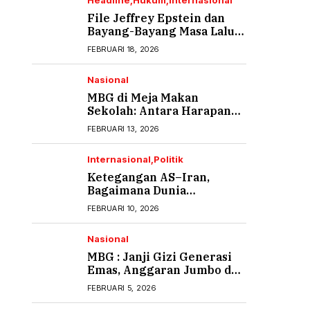
Headline
Hukum
Internasional
File Jeffrey Epstein dan
Bayang-Bayang Masa Lalu
yang Tak Pernah Usai (1)
FEBRUARI 18, 2026
Nasional
MBG di Meja Makan
Sekolah: Antara Harapan
Gizi dan Rasa Cemas Orang
FEBRUARI 13, 2026
Tua
Internasional
Politik
Ketegangan AS–Iran,
Bagaimana Dunia
Menyikapi?
FEBRUARI 10, 2026
Nasional
MBG : Janji Gizi Generasi
Emas, Anggaran Jumbo dan
Ancaman Keracunan
FEBRUARI 5, 2026