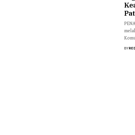
Ke
Pa
PENA
mela
Komu
BY
RE