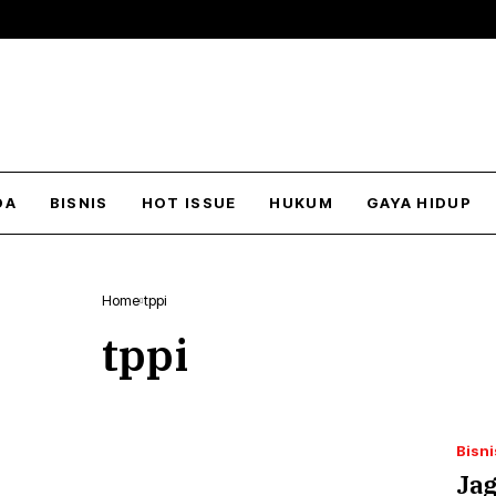
DA
BISNIS
HOT ISSUE
HUKUM
GAYA HIDUP
Home
tppi
tppi
Bisni
Ja