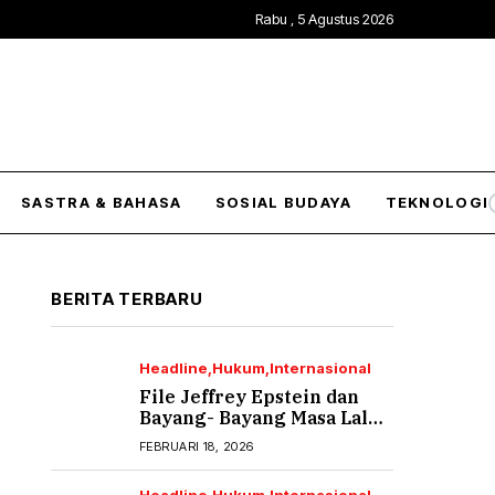
Rabu , 5 Agustus 2026
SASTRA & BAHASA
SOSIAL BUDAYA
TEKNOLOGI
BERITA TERBARU
Headline
Hukum
Internasional
File Jeffrey Epstein dan
Bayang- Bayang Masa Lalu
yang Tak Pernah Usai (2)
FEBRUARI 18, 2026