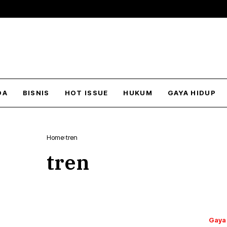
DA
BISNIS
HOT ISSUE
HUKUM
GAYA HIDUP
Home
tren
tren
Gaya