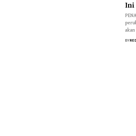
Ini
PENAR
perub
akan
BY
RE