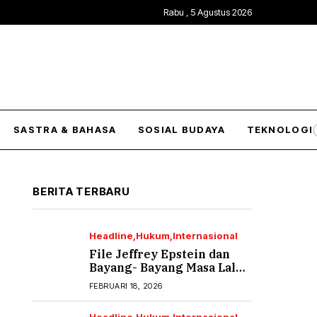
Rabu , 5 Agustus 2026
SASTRA & BAHASA
SOSIAL BUDAYA
TEKNOLOGI
BERITA TERBARU
Headline
Hukum
Internasional
File Jeffrey Epstein dan
Bayang- Bayang Masa Lalu
yang Tak Pernah Usai (2)
FEBRUARI 18, 2026