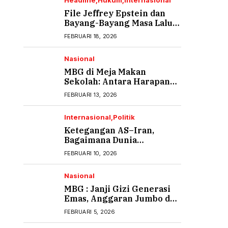
Headline
Hukum
Internasional
File Jeffrey Epstein dan
Bayang-Bayang Masa Lalu
yang Tak Pernah Usai (1)
FEBRUARI 18, 2026
Nasional
MBG di Meja Makan
Sekolah: Antara Harapan
Gizi dan Rasa Cemas Orang
FEBRUARI 13, 2026
Tua
Internasional
Politik
Ketegangan AS–Iran,
Bagaimana Dunia
Menyikapi?
FEBRUARI 10, 2026
Nasional
MBG : Janji Gizi Generasi
Emas, Anggaran Jumbo dan
Ancaman Keracunan
FEBRUARI 5, 2026