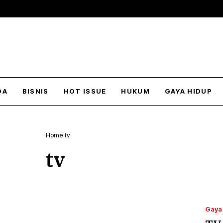
DA
BISNIS
HOT ISSUE
HUKUM
GAYA HIDUP
Home
tv
tv
Gaya