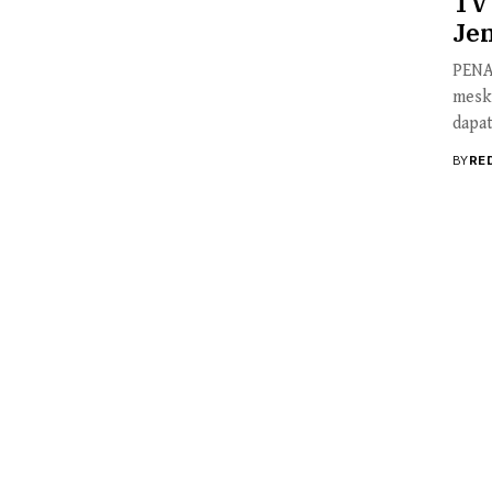
TV 
Je
PENAR
meski
dapat
BY
RE