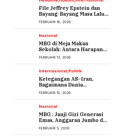
Headline
Hukum
Internasional
File Jeffrey Epstein dan
Bayang-Bayang Masa Lalu
yang Tak Pernah Usai (1)
FEBRUARI 18, 2026
Nasional
MBG di Meja Makan
Sekolah: Antara Harapan
Gizi dan Rasa Cemas Orang
FEBRUARI 13, 2026
Tua
Internasional
Politik
Ketegangan AS–Iran,
Bagaimana Dunia
Menyikapi?
FEBRUARI 10, 2026
Nasional
MBG : Janji Gizi Generasi
Emas, Anggaran Jumbo dan
Ancaman Keracunan
FEBRUARI 5, 2026