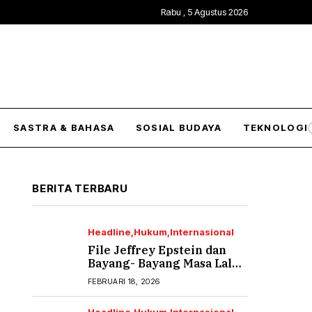
Rabu , 5 Agustus 2026
SASTRA & BAHASA
SOSIAL BUDAYA
TEKNOLOGI
BERITA TERBARU
Headline
Hukum
Internasional
File Jeffrey Epstein dan
Bayang- Bayang Masa Lalu
yang Tak Pernah Usai (2)
FEBRUARI 18, 2026