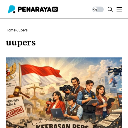
Home
uupers
uupers