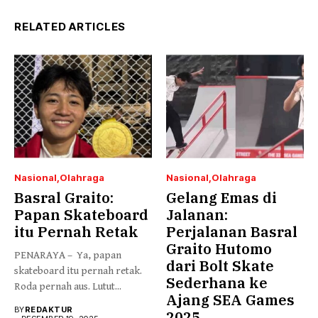
RELATED ARTICLES
Nasional
Olahraga
Nasional
Olahraga
Basral Graito:
Gelang Emas di
Papan Skateboard
Jalanan:
itu Pernah Retak
Perjalanan Basral
Graito Hutomo
PENARAYA – Ya, papan
dari Bolt Skate
skateboard itu pernah retak.
Sederhana ke
Roda pernah aus. Lutut...
Ajang SEA Games
BY
REDAKTUR
2025