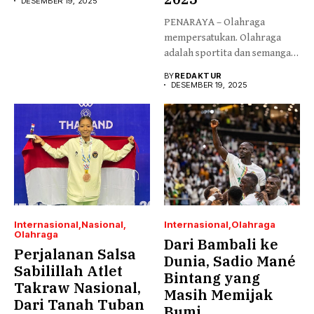
DESEMBER 19, 2025
PENARAYA – Olahraga
mempersatukan. Olahraga
adalah sportita dan semangat.
Siapa yang terbaik...
BY
REDAKTUR
DESEMBER 19, 2025
Internasional
Nasional
Internasional
Olahraga
Olahraga
Dari Bambali ke
Perjalanan Salsa
Dunia, Sadio Mané
Sabilillah Atlet
Bintang yang
Takraw Nasional,
Masih Memijak
Dari Tanah Tuban
Bumi