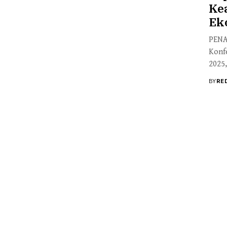
Kea
Ek
PENA
Konf
2025,
BY
RE