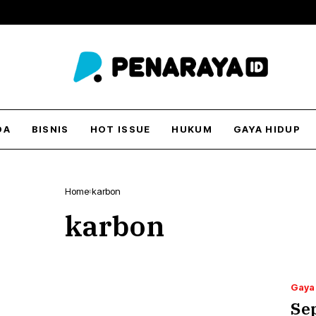
DA
BISNIS
HOT ISSUE
HUKUM
GAYA HIDUP
Home
karbon
karbon
Gaya
Se