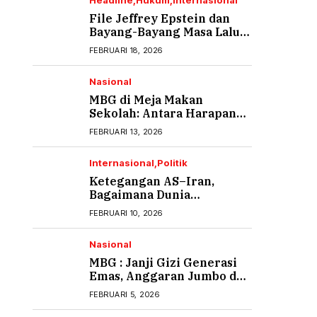
Headline
Hukum
Internasional
File Jeffrey Epstein dan
Bayang-Bayang Masa Lalu
yang Tak Pernah Usai (1)
FEBRUARI 18, 2026
Nasional
MBG di Meja Makan
Sekolah: Antara Harapan
Gizi dan Rasa Cemas Orang
FEBRUARI 13, 2026
Tua
Internasional
Politik
Ketegangan AS–Iran,
Bagaimana Dunia
Menyikapi?
FEBRUARI 10, 2026
Nasional
MBG : Janji Gizi Generasi
Emas, Anggaran Jumbo dan
Ancaman Keracunan
FEBRUARI 5, 2026