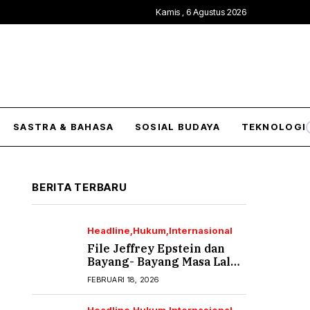
Kamis , 6 Agustus 2026
SASTRA & BAHASA
SOSIAL BUDAYA
TEKNOLOGI
BERITA TERBARU
Headline
Hukum
Internasional
File Jeffrey Epstein dan
Bayang- Bayang Masa Lalu
yang Tak Pernah Usai (2)
FEBRUARI 18, 2026