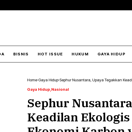
DA
BISNIS
HOT ISSUE
HUKUM
GAYA HIDUP
Home
Gaya Hidup
Sephur Nusantara, Upaya Tegakkan Keadil
Gaya Hidup
Nasional
Sephur Nusantara
Keadilan Ekologis
Ekonomi Karbon 