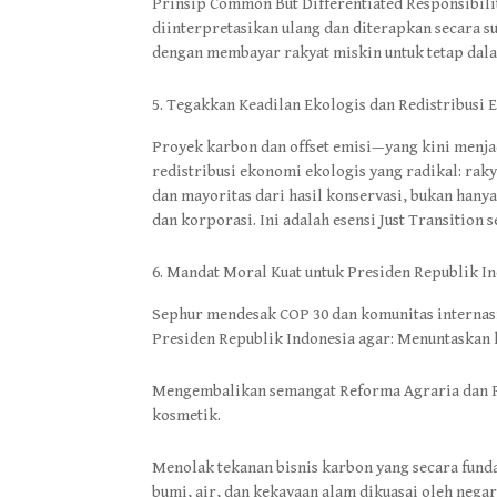
Prinsip Common But Differentiated Responsibili
diinterpretasikan ulang dan diterapkan secara su
dengan membayar rakyat miskin untuk tetap dal
Tegakkan Keadilan Ekologis dan Redistribusi
Proyek karbon dan offset emisi—yang kini menja
redistribusi ekonomi ekologis yang radikal: rak
dan mayoritas dari hasil konservasi, bukan hanya
dan korporasi. Ini adalah esensi Just Transition se
Mandat Moral Kuat untuk Presiden Republik In
Sephur mendesak COP 30 dan komunitas internasi
Presiden Republik Indonesia agar: Menuntaskan ko
Mengembalikan semangat Reforma Agraria dan Pe
kosmetik.
Menolak tekanan bisnis karbon yang secara fun
bumi, air, dan kekayaan alam dikuasai oleh neg