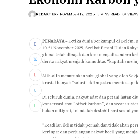
REDAKTUR
NOVEMBER 12, 2025
5 MINS READ
64 VIEW
PENARAYA
– Ketika dunia berkumpul di Belém, B
10-21 November 2025, Serikat Petani Hutan Raky
global telah dibajak dan kini menjadi sandera k
derita rakyat menjadi komoditas “kapitalisme h
Alih-alih menurunkan suhu global yang oleh Sek
krusial banyak “solusi” iklim justru memicu api k
Di seluruh dunia, rakyat adat dan petani hutan di
konservasi atau “offset karbon”, dan secara siste
bukan mitigasi, ini adalah destabilisasi sosial y
“Keadilan iklim tidak pernah dan tidak akan pern
keringat dan perjuangan rakyat kecil yang menjad