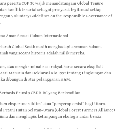
gara peserta COP 30 wajib menandatangani Global Tenure
an konflik tenurial sebagai prasyarat legitimasi setiap
 dengan Voluntary Guidelines on the Responsible Governance of
.
asa Aman Sesuai Hukum Internasional
i seluruh Global South masih menghadapi ancaman hukum,
anah yang secara historis adalah milik mereka.
m, atau mengkriminalisasi rakyat harus secara eksplisit
sasi Manusia dan Deklarasi Rio 1992 tentang Lingkungan dan
ika dibangun di atas pelanggaran HAM.
 Berbasis Prinsip CBDR-RC yang Berkeadilan
ium eksperimen iklim” atau “penyerap emisi” bagi Utara.
Petani Hutan Selatan–Utara (Global Forest Farmers Alliance)
dunia dan menghapus ketimpangan ekologis antar benua.