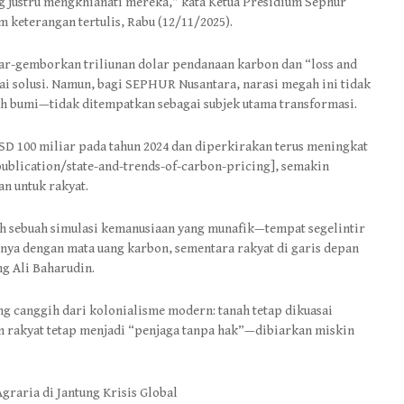
 justru mengkhianati mereka,” kata Ketua Presidium Sephur
 keterangan tertulis, Rabu (12/11/2025).
r-gemborkan triliunan dolar pendanaan karbon dan “loss and
gai solusi. Namun, bagi SEPHUR Nusantara, narasi megah ini tidak
ah bumi—tidak ditempatkan sebagai subjek utama transformasi.
SD 100 miliar pada tahun 2024 dan diperkirakan terus meningkat
blication/state-and-trends-of-carbon-pricing], semakin
an untuk rakyat.
lah sebuah simulasi kemanusiaan yang munafik—tempat segelintir
nya dengan mata uang karbon, sementara rakyat di garis depan
ng Ali Baharudin.
ng canggih dari kolonialisme modern: tanah tetap dikuasai
dan rakyat tetap menjadi “penjaga tanpa hak”—dibiarkan miskin
graria di Jantung Krisis Global