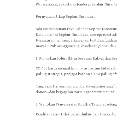
Wirasaputra, Sekretaris Jenderal Sephur Nusanta
Pernyataan Sikap Sephur Nusantara
Ada enam tuntutan revolusioner Sephur Nusantara
Dalam hal ini Sephur Nusantara, merepresentasik
Nusantara, menyampaikan enam tuntutan fundam
moral untuk mengguncang kesadaran global dan m
Rumuskan Solusi Iklim Berbasis Rakyat dan Be
COP 30 harus mengakhiri narasi petani hutan seb
paling strategis, penjaga karbon alami paling ef
Tanpa partisipasi dan pemberdayaan substantif ra
donor—dan kegagalan Paris Agreement menjadi 
Wajibkan Penyelesaian Konflik Tenurial sebaga
Keadilan iklim tidak dapat diukur dari ton karbo