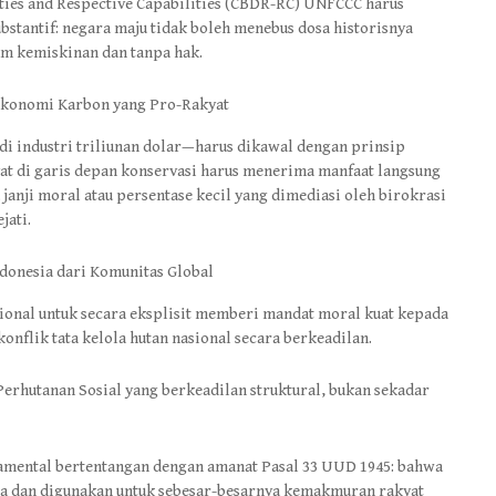
ties and Respective Capabilities (CBDR-RC) UNFCCC harus
bstantif: negara maju tidak boleh menebus dosa historisnya
am kemiskinan dan tanpa hak.
 Ekonomi Karbon yang Pro-Rakyat
di industri triliunan dolar—harus dikawal dengan prinsip
yat di garis depan konservasi harus menerima manfaat langsung
 janji moral atau persentase kecil yang dimediasi oleh birokrasi
jati.
donesia dari Komunitas Global
onal untuk secara eksplisit memberi mandat moral kuat kepada
nflik tata kelola hutan nasional secara berkeadilan.
rhutanan Sosial yang berkeadilan struktural, bukan sekadar
damental bertentangan dengan amanat Pasal 33 UUD 1945: bahwa
ara dan digunakan untuk sebesar-besarnya kemakmuran rakyat