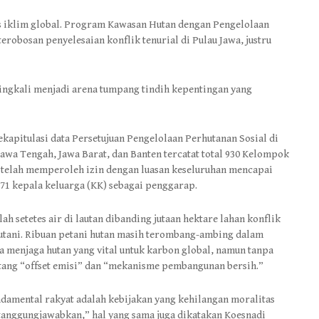
s iklim global. Program Kawasan Hutan dengan Pengelolaan
robosan penyelesaian konflik tenurial di Pulau Jawa, justru
ringkali menjadi arena tumpang tindih kepentingan yang
kapitulasi data Persetujuan Pengelolaan Perhutanan Sosial di
Jawa Tengah, Jawa Barat, dan Banten tercatat total 930 Kelompok
 telah memperoleh izin dengan luasan keseluruhan mencapai
971 kepala keluarga (KK) sebagai penggarap.
lah setetes air di lautan dibanding jutaan hektare lahan konflik
utani. Ribuan petani hutan masih terombang-ambing dalam
ka menjaga hutan yang vital untuk karbon global, namun tanpa
ntang “offset emisi” dan “mekanisme pembangunan bersih.”
ndamental rakyat adalah kebijakan yang kehilangan moralitas
ertanggungjawabkan,” hal yang sama juga dikatakan Koesnadi