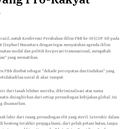
S
razil, untuk Konferensi Perubahan Iklim PBB ke-30 (COP 30) pada
at (Sephur) Nusantara dengan tegas menyatakan agenda iklim
ekuatan modal dan politik korporasi transnasional, mengubah
ijau” yang mematikan.
jen PBB disebut sebagai “dekade percepatan dan tindakan” yang
etidakadilan sosial di akar rumput.
usir dari tanah leluhur mereka, dikriminalisasi atas nama
matis disingkirkan dari setiap perundingan kebijakan global. Ini
ang disamarkan.
ah lahir dari ruang perundingan elit yang steril. Ia terukir dalam
i benteng terakhir penjaga bumi, dari peluh petani hutan, tanpa