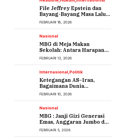
Headline
Hukum
Internasional
File Jeffrey Epstein dan
Bayang-Bayang Masa Lalu
yang Tak Pernah Usai (1)
FEBRUARI 18, 2026
Nasional
MBG di Meja Makan
Sekolah: Antara Harapan
Gizi dan Rasa Cemas Orang
FEBRUARI 13, 2026
Tua
Internasional
Politik
Ketegangan AS–Iran,
Bagaimana Dunia
Menyikapi?
FEBRUARI 10, 2026
Nasional
MBG : Janji Gizi Generasi
Emas, Anggaran Jumbo dan
Ancaman Keracunan
FEBRUARI 5, 2026