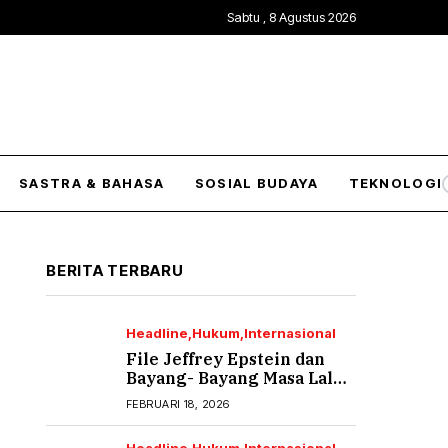
Sabtu , 8 Agustus 2026
SASTRA & BAHASA
SOSIAL BUDAYA
TEKNOLOGI
BERITA TERBARU
Headline
Hukum
Internasional
File Jeffrey Epstein dan
Bayang- Bayang Masa Lalu
yang Tak Pernah Usai (2)
FEBRUARI 18, 2026