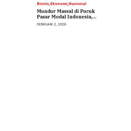
Bisnis
Ekonomi
Nasional
Mundur Massal di Pucuk
Pasar Modal Indonesia,
Drama Apa Ini?
FEBRUARI 2, 2026