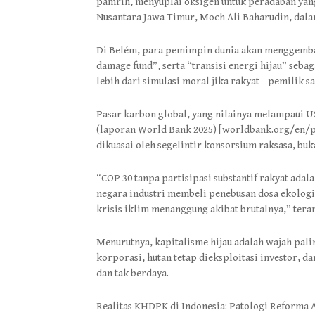
pamrih, menyuplai oksigen untuk peradaban yang
Nusantara Jawa Timur, Moch Ali Baharudin, dalam
Di Belém, para pemimpin dunia akan menggemba
damage fund”, serta “transisi energi hijau” seba
lebih dari simulasi moral jika rakyat—pemilik s
Pasar karbon global, yang nilainya melampaui U
(laporan World Bank 2025) [worldbank.org/en/pu
dikuasai oleh segelintir konsorsium raksasa, buk
“COP 30 tanpa partisipasi substantif rakyat ada
negara industri membeli penebusan dosa ekologi
krisis iklim menanggung akibat brutalnya,” tera
Menurutnya, kapitalisme hijau adalah wajah pali
korporasi, hutan tetap dieksploitasi investor, 
dan tak berdaya.
Realitas KHDPK di Indonesia: Patologi Reforma A