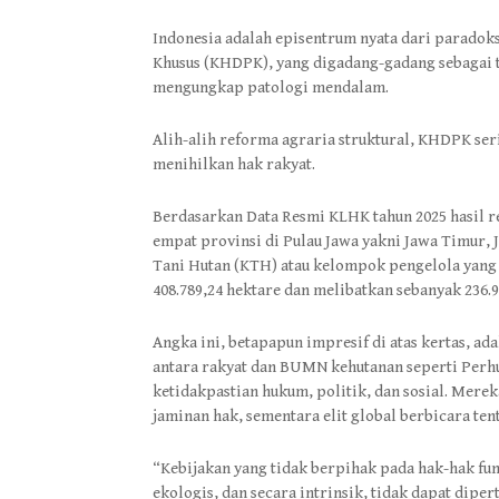
Indonesia adalah episentrum nyata dari paradok
Khusus (KHDPK), yang digadang-gadang sebagai te
mengungkap patologi mendalam.
Alih-alih reforma agraria struktural, KHDPK se
menihilkan hak rakyat.
Berdasarkan Data Resmi KLHK tahun 2025 hasil re
empat provinsi di Pulau Jawa yakni Jawa Timur, 
Tani Hutan (KTH) atau kelompok pengelola yang
408.789,24 hektare dan melibatkan sebanyak 236.
Angka ini, betapapun impresif di atas kertas, ada
antara rakyat dan BUMN kehutanan seperti Perh
ketidakpastian hukum, politik, dan sosial. Mere
jaminan hak, sementara elit global berbicara te
“Kebijakan yang tidak berpihak pada hak-hak fu
ekologis, dan secara intrinsik, tidak dapat dip