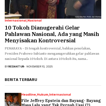
Internasional
Nasional
10 Tokoh Dianugerahi Gelar
Pahlawan Nasional, Ada yang Masih
Menyisakan Kontroversial
PENARAYA – Di tengah kontroversial, bahkan penolakan,
Presiden Prabowo Subianto menganugerahkan gelar pahlawan
nasional kepada 10 tokoh. Di antara 10 tokoh itu, nama...
BY
REDAKTUR
NOVEMBER 10, 2025
BERITA TERBARU
Headline
Hukum
Internasional
File Jeffrey Epstein dan Bayang- Bayang
Masa Lalu yang Tak Pernah Usai (2)