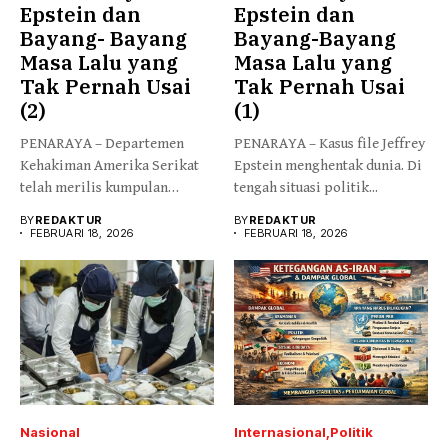
Epstein dan
Epstein dan
Bayang- Bayang
Bayang-Bayang
Masa Lalu yang
Masa Lalu yang
Tak Pernah Usai
Tak Pernah Usai
(2)
(1)
PENARAYA – Departemen
PENARAYA – Kasus file Jeffrey
Kehakiman Amerika Serikat
Epstein menghentak dunia. Di
telah merilis kumpulan
tengah situasi politik...
dokumen gelombang
BY
REDAKTUR
BY
REDAKTUR
pertama...
FEBRUARI 18, 2026
FEBRUARI 18, 2026
Nasional
Internasional
Politik