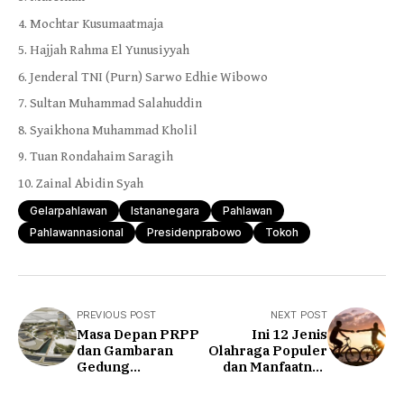
Mochtar Kusumaatmaja
Hajjah Rahma El Yunusiyyah
Jenderal TNI (Purn) Sarwo Edhie Wibowo
Sultan Muhammad Salahuddin
Syaikhona Muhammad Kholil
Tuan Rondahaim Saragih
Zainal Abidin Syah
Gelarpahlawan
Istananegara
Pahlawan
Pahlawannasional
Presidenprabowo
Tokoh
PREVIOUS POST
NEXT POST
Masa Depan PRPP
Ini 12 Jenis
dan Gambaran
Olahraga Populer
Gedung
dan Manfaatnya
Perkantoran yang
untuk Kesehatan
Disiapkan