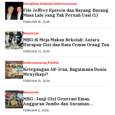
Headline
Hukum
Internasional
File Jeffrey Epstein dan Bayang-Bayang
Masa Lalu yang Tak Pernah Usai (1)
FEBRUARI 18, 2026
Nasional
MBG di Meja Makan Sekolah: Antara
Harapan Gizi dan Rasa Cemas Orang Tua
FEBRUARI 13, 2026
Internasional
Politik
Ketegangan AS–Iran, Bagaimana Dunia
Menyikapi?
FEBRUARI 10, 2026
Nasional
MBG : Janji Gizi Generasi Emas,
Anggaran Jumbo dan Ancaman
Keracunan
FEBRUARI 5, 2026