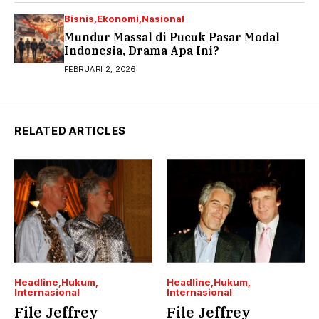
Bisnis
Ekonomi
Nasional
Mundur Massal di Pucuk Pasar Modal
Indonesia, Drama Apa Ini?
FEBRUARI 2, 2026
RELATED ARTICLES
Headline
Hukum
Headline
Hukum
Internasional
Internasional
File Jeffrey
File Jeffrey