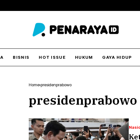
DA
BISNIS
HOT ISSUE
HUKUM
GAYA HIDUP
Home
presidenprabowo
presidenprabowo
Nasi
Ke