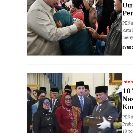
Um
Pe
PENA
kata 
menyi
BY
RE
Inter
10
Na
Ko
PENA
Prab
10 to