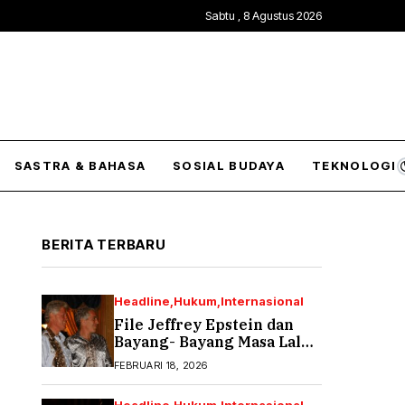
Sabtu , 8 Agustus 2026
SASTRA & BAHASA
SOSIAL BUDAYA
TEKNOLOGI
BERITA TERBARU
Headline
Hukum
Internasional
File Jeffrey Epstein dan
Bayang- Bayang Masa Lalu
yang Tak Pernah Usai (2)
FEBRUARI 18, 2026