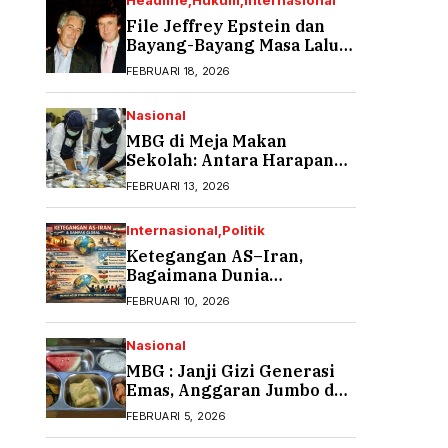
Headline
Hukum
Internasional
File Jeffrey Epstein dan
Bayang-Bayang Masa Lalu
yang Tak Pernah Usai (1)
FEBRUARI 18, 2026
Nasional
MBG di Meja Makan
Sekolah: Antara Harapan
Gizi dan Rasa Cemas Orang
FEBRUARI 13, 2026
Tua
Internasional
Politik
Ketegangan AS–Iran,
Bagaimana Dunia
Menyikapi?
FEBRUARI 10, 2026
Nasional
MBG : Janji Gizi Generasi
Emas, Anggaran Jumbo dan
Ancaman Keracunan
FEBRUARI 5, 2026