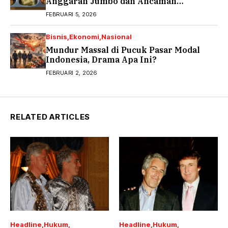
Anggaran Jumbo dan Ancaman
Keracunan
FEBRUARI 5, 2026
Bisnis
Ekonomi
Nasional
Mundur Massal di Pucuk Pasar Modal
Indonesia, Drama Apa Ini?
FEBRUARI 2, 2026
RELATED ARTICLES
Headline
Hukum
Headline
Hukum