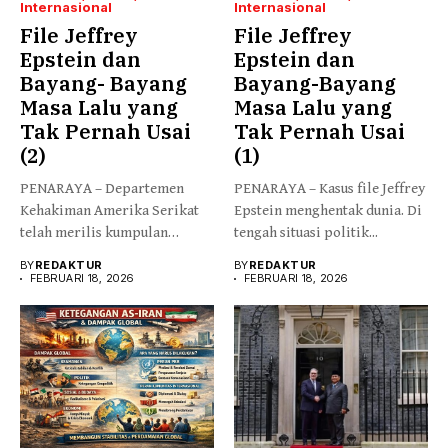
Internasional
Internasional
File Jeffrey
File Jeffrey
Epstein dan
Epstein dan
Bayang- Bayang
Bayang-Bayang
Masa Lalu yang
Masa Lalu yang
Tak Pernah Usai
Tak Pernah Usai
(2)
(1)
PENARAYA – Departemen
PENARAYA – Kasus file Jeffrey
Kehakiman Amerika Serikat
Epstein menghentak dunia. Di
telah merilis kumpulan
tengah situasi politik...
dokumen gelombang
BY
REDAKTUR
BY
REDAKTUR
pertama...
FEBRUARI 18, 2026
FEBRUARI 18, 2026